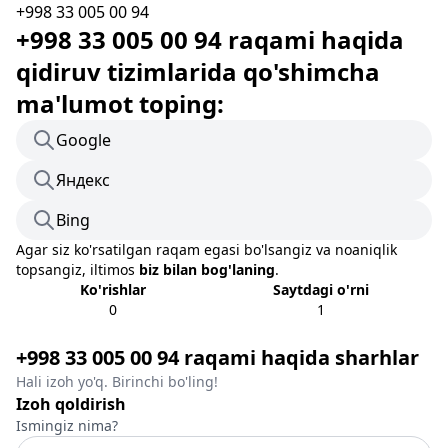
+998 33 005 00 94
+998 33 005 00 94 raqami haqida
qidiruv tizimlarida qo'shimcha
ma'lumot toping:
Google
Яндекс
Bing
Agar siz ko'rsatilgan raqam egasi bo'lsangiz va noaniqlik
topsangiz, iltimos
biz bilan bog'laning
.
Ko'rishlar
Saytdagi o'rni
0
1
+998 33 005 00 94 raqami haqida sharhlar
Hali izoh yo'q. Birinchi bo'ling!
Izoh qoldirish
Ismingiz nima?