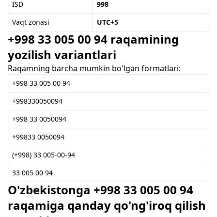
ISD
998
Vaqt zonasi
UTC+5
+998 33 005 00 94 raqamining
yozilish variantlari
Raqamning barcha mumkin bo'lgan formatlari:
+998 33 005 00 94
+998330050094
+998 33 0050094
+99833 0050094
(+998) 33 005-00-94
33 005 00 94
O'zbekistonga +998 33 005 00 94
raqamiga qanday qo'ng'iroq qilish