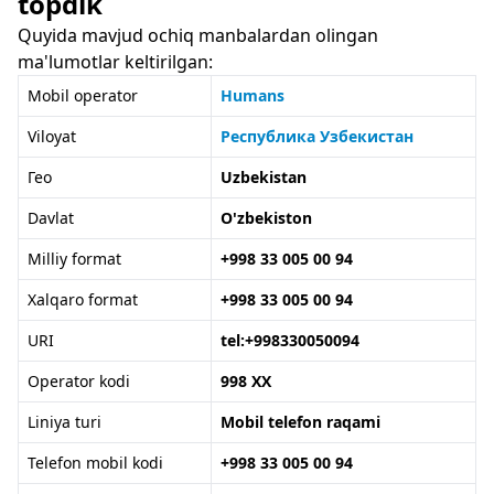
topdik
Quyida mavjud ochiq manbalardan olingan
ma'lumotlar keltirilgan:
Mobil operator
Humans
Viloyat
Республика Узбекистан
Гео
Uzbekistan
Davlat
O'zbekiston
Milliy format
+998 33 005 00 94
Xalqaro format
+998 33 005 00 94
URI
tel:+998330050094
Operator kodi
998 XX
Liniya turi
Mobil telefon raqami
Telefon mobil kodi
+998 33 005 00 94