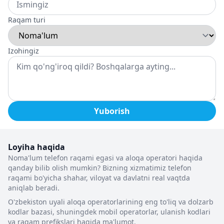
Raqam turi
Izohingiz
Yuborish
Loyiha haqida
Noma'lum telefon raqami egasi va aloqa operatori haqida
qanday bilib olish mumkin? Bizning xizmatimiz telefon
raqami bo'yicha shahar, viloyat va davlatni real vaqtda
aniqlab beradi.
O'zbekiston uyali aloqa operatorlarining eng to'liq va dolzarb
kodlar bazasi, shuningdek mobil operatorlar, ulanish kodlari
va raqam prefikslari haqida ma'lumot.