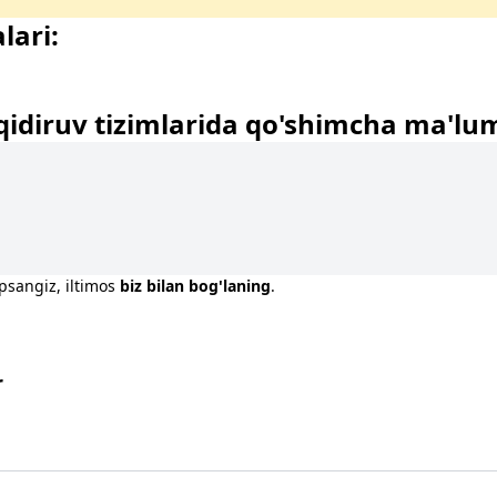
lari:
qidiruv tizimlarida qo'shimcha ma'lu
opsangiz, iltimos
biz bilan bog'laning
.
r