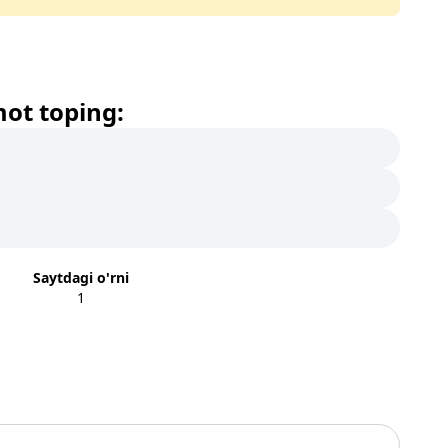
mot toping:
Saytdagi o'rni
1