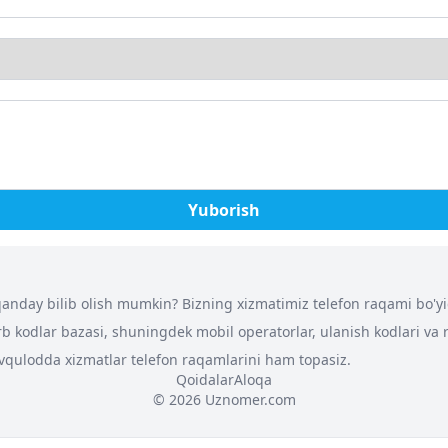
Yuborish
nday bilib olish mumkin? Bizning xizmatimiz telefon raqami bo'yich
arb kodlar bazasi, shuningdek mobil operatorlar, ulanish kodlari va
 favqulodda xizmatlar telefon raqamlarini ham topasiz.
Qoidalar
Aloqa
© 2026 Uznomer.com