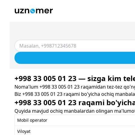
+998 33 005 01 23 — sizga kim tele
Noma'lum +998 33 005 01 23 raqamidan tez-tez qo'ng'
Biz +998 33 005 01 23 raqami bo'yicha ochiq manbalar
+998 33 005 01 23 raqami bo'yich
Quyida mavjud ochiq manbalardan olingan ma'lumotla
Mobil operator
Viloyat