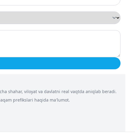
a shahar, viloyat va davlatni real vaqtda aniqlab beradi.
 raqam prefikslari haqida ma'lumot.