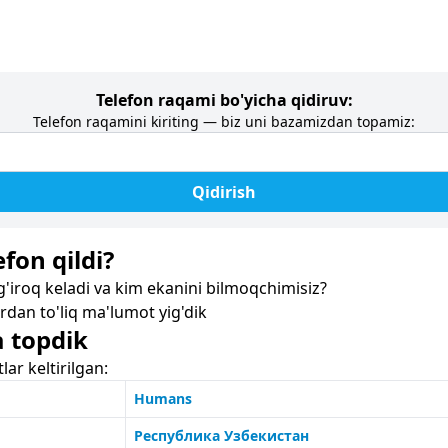
Telefon raqami bo'yicha qidiruv:
Telefon raqamini kiriting — biz uni bazamizdan topamiz:
Qidirish
fon qildi?
iroq keladi va kim ekanini bilmoqchimisiz?
dan to'liq ma'lumot yig'dik
a topdik
r keltirilgan:
Humans
Республика Узбекистан