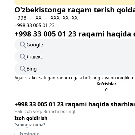
O'zbekistonga raqam terish qoida
+998 - XX - XXX-XX-XX
+998 33 005 01 23
+998 33 005 01 23 raqami haqida 
Google
Яндекс
Bing
Agar siz ko'rsatilgan raqam egasi bo'lsangiz va noaniqlik t
Ko'rishlar
0
+998 33 005 01 23 raqami haqida sharhla
Hali izoh yo'q. Birinchi bo'ling!
Izoh qoldirish
Ismingiz nima?