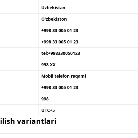
Uzbekistan
O'zbekiston
+998 33 005 01 23
+998 33 005 01 23
tel:+998330050123
998 XX
Mobil telefon raqami
+998 33 005 01 23
998
UTC+5
lish variantlari