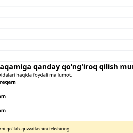
 raqamiga qanday qo'ng'iroq qilish m
oidalari haqida foydali ma'lumot.
- raqam
qam
qam
rni qo'llab-quvvatlashini tekshiring.