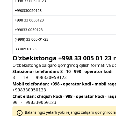
+998 33 005 01 23
+998330050123
+998 33 0050123
+99833 0050123
(+998) 33 005-01-23
33 005 01 23
O'zbekistonga +998 33 005 01 23
O'zbekistonga xalqaro qo'ng'iroq qilish formati va q
Statsionar telefondan: 8 - 10 - 998 - operator kodi 
8 - 10 - 998330050123
Mobil telefondan: +998 - operator kodi - mobil ra
+998330050123
Chet eldan: chiqish kodi - 998 - operator kodi - ra
00 - 998330050123
Balansingiz yetarli yoki rejangiz xalqaro qo'ng'iroqla