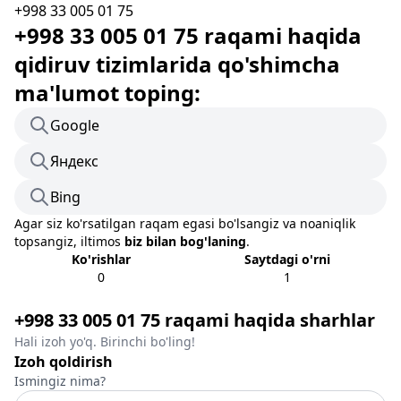
+998 33 005 01 75
+998 33 005 01 75 raqami haqida
qidiruv tizimlarida qo'shimcha
ma'lumot toping:
Google
Яндекс
Bing
Agar siz ko'rsatilgan raqam egasi bo'lsangiz va noaniqlik
topsangiz, iltimos
biz bilan bog'laning
.
Ko'rishlar
Saytdagi o'rni
0
1
+998 33 005 01 75 raqami haqida sharhlar
Hali izoh yo'q. Birinchi bo'ling!
Izoh qoldirish
Ismingiz nima?