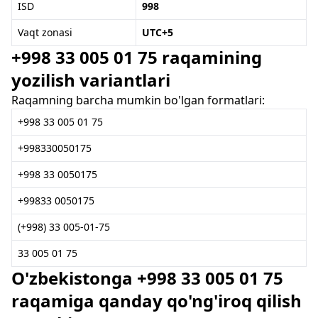
ISD
998
Vaqt zonasi
UTC+5
+998 33 005 01 75 raqamining
yozilish variantlari
Raqamning barcha mumkin bo'lgan formatlari:
+998 33 005 01 75
+998330050175
+998 33 0050175
+99833 0050175
(+998) 33 005-01-75
33 005 01 75
O'zbekistonga +998 33 005 01 75
raqamiga qanday qo'ng'iroq qilish