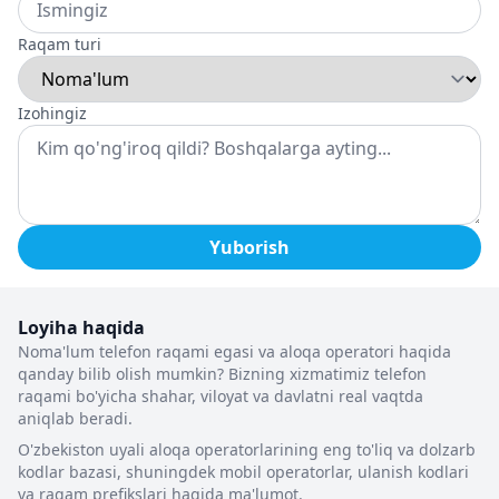
Raqam turi
Izohingiz
Yuborish
Loyiha haqida
Noma'lum telefon raqami egasi va aloqa operatori haqida
qanday bilib olish mumkin? Bizning xizmatimiz telefon
raqami bo'yicha shahar, viloyat va davlatni real vaqtda
aniqlab beradi.
O'zbekiston uyali aloqa operatorlarining eng to'liq va dolzarb
kodlar bazasi, shuningdek mobil operatorlar, ulanish kodlari
va raqam prefikslari haqida ma'lumot.