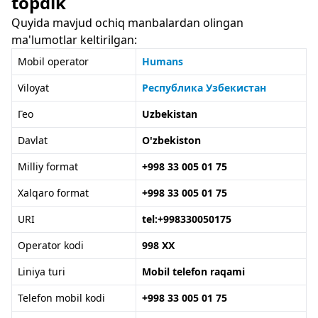
topdik
Quyida mavjud ochiq manbalardan olingan
ma'lumotlar keltirilgan:
Mobil operator
Humans
Viloyat
Республика Узбекистан
Гео
Uzbekistan
Davlat
O'zbekiston
Milliy format
+998 33 005 01 75
Xalqaro format
+998 33 005 01 75
URI
tel:+998330050175
Operator kodi
998 XX
Liniya turi
Mobil telefon raqami
Telefon mobil kodi
+998 33 005 01 75