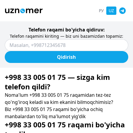
РУ
UZ
Telefon raqami bo'yicha qidiruv:
Telefon raqamini kiriting — biz uni bazamizdan topamiz:
Qidirish
+998 33 005 01 75 — sizga kim
telefon qildi?
Noma'lum +998 33 005 01 75 raqamidan tez-tez
qo'ng'iroq keladi va kim ekanini bilmoqchimisiz?
Biz +998 33 005 01 75 raqami bo'yicha ochiq
manbalardan to'liq ma'lumot yig'dik
+998 33 005 01 75 raqami bo'yicha