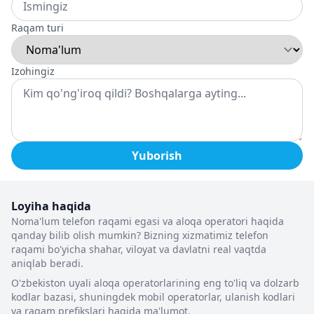
Raqam turi
Izohingiz
Yuborish
Loyiha haqida
Noma'lum telefon raqami egasi va aloqa operatori haqida
qanday bilib olish mumkin? Bizning xizmatimiz telefon
raqami bo'yicha shahar, viloyat va davlatni real vaqtda
aniqlab beradi.
O'zbekiston uyali aloqa operatorlarining eng to'liq va dolzarb
kodlar bazasi, shuningdek mobil operatorlar, ulanish kodlari
va raqam prefikslari haqida ma'lumot.