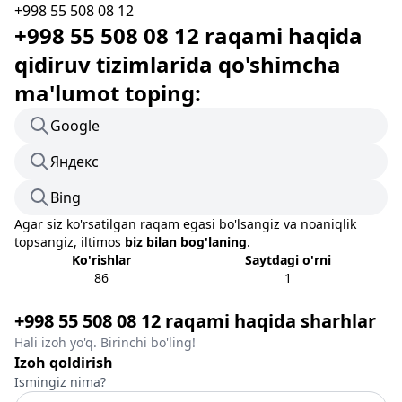
+998 55 508 08 12
+998 55 508 08 12 raqami haqida
qidiruv tizimlarida qo'shimcha
ma'lumot toping:
Google
Яндекс
Bing
Agar siz ko'rsatilgan raqam egasi bo'lsangiz va noaniqlik
topsangiz, iltimos
biz bilan bog'laning
.
Ko'rishlar
Saytdagi o'rni
86
1
+998 55 508 08 12 raqami haqida sharhlar
Hali izoh yo'q. Birinchi bo'ling!
Izoh qoldirish
Ismingiz nima?