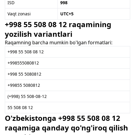
ISD
998
Vaqt zonasi
UTC+5
+998 55 508 08 12 raqamining
yozilish variantlari
Raqamning barcha mumkin bo'lgan formatlari:
+998 55 508 08 12
+998555080812
+998 55 5080812
+99855 5080812
(+998) 55 508-08-12
55 508 08 12
O'zbekistonga +998 55 508 08 12
raqamiga qanday qo'ng'iroq qilish