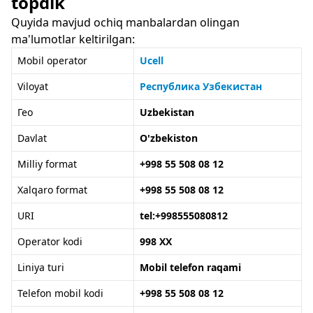
topdik
Quyida mavjud ochiq manbalardan olingan
ma'lumotlar keltirilgan:
Mobil operator
Ucell
Viloyat
Республика Узбекистан
Гео
Uzbekistan
Davlat
O'zbekiston
Milliy format
+998 55 508 08 12
Xalqaro format
+998 55 508 08 12
URI
tel:+998555080812
Operator kodi
998 XX
Liniya turi
Mobil telefon raqami
Telefon mobil kodi
+998 55 508 08 12