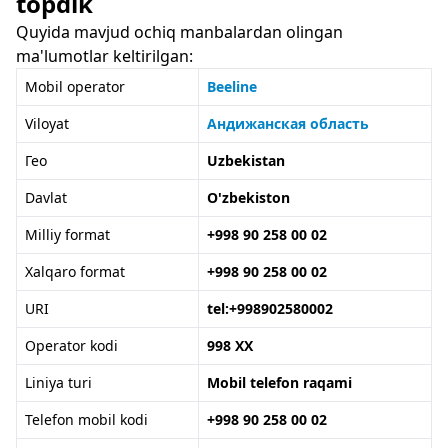
topdik
Quyida mavjud ochiq manbalardan olingan
ma'lumotlar keltirilgan:
Mobil operator
Beeline
Viloyat
Андижанская область
Гео
Uzbekistan
Davlat
O'zbekiston
Milliy format
+998 90 258 00 02
Xalqaro format
+998 90 258 00 02
URI
tel:+998902580002
Operator kodi
998 XX
Liniya turi
Mobil telefon raqami
Telefon mobil kodi
+998 90 258 00 02