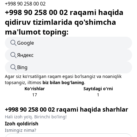
+998 90 258 00 02
+998 90 258 00 02 raqami haqida
qidiruv tizimlarida qo'shimcha
ma'lumot toping:
Google
Яндекс
Bing
Agar siz ko'rsatilgan raqam egasi bo'lsangiz va noaniqlik
topsangiz, iltimos
biz bilan bog'laning
.
Ko'rishlar
Saytdagi o'rni
17
1
+998 90 258 00 02 raqami haqida sharhlar
Hali izoh yo'q. Birinchi bo'ling!
Izoh qoldirish
Ismingiz nima?