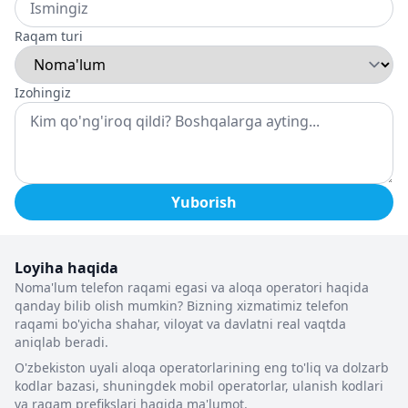
Raqam turi
Izohingiz
Yuborish
Loyiha haqida
Noma'lum telefon raqami egasi va aloqa operatori haqida
qanday bilib olish mumkin? Bizning xizmatimiz telefon
raqami bo'yicha shahar, viloyat va davlatni real vaqtda
aniqlab beradi.
O'zbekiston uyali aloqa operatorlarining eng to'liq va dolzarb
kodlar bazasi, shuningdek mobil operatorlar, ulanish kodlari
va raqam prefikslari haqida ma'lumot.