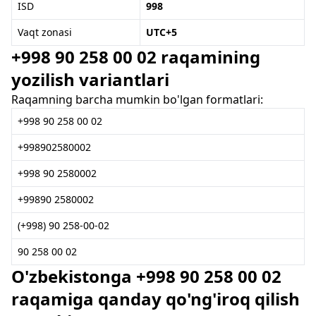
ISD
998
Vaqt zonasi
UTC+5
+998 90 258 00 02 raqamining
yozilish variantlari
Raqamning barcha mumkin bo'lgan formatlari:
+998 90 258 00 02
+998902580002
+998 90 2580002
+99890 2580002
(+998) 90 258-00-02
90 258 00 02
O'zbekistonga +998 90 258 00 02
raqamiga qanday qo'ng'iroq qilish