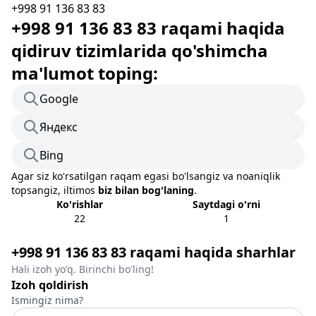
+998 91 136 83 83
+998 91 136 83 83 raqami haqida
qidiruv tizimlarida qo'shimcha
ma'lumot toping:
Google
Яндекс
Bing
Agar siz ko'rsatilgan raqam egasi bo'lsangiz va noaniqlik
topsangiz, iltimos
biz bilan bog'laning
.
Ko'rishlar
Saytdagi o'rni
22
1
+998 91 136 83 83 raqami haqida sharhlar
Hali izoh yo'q. Birinchi bo'ling!
Izoh qoldirish
Ismingiz nima?