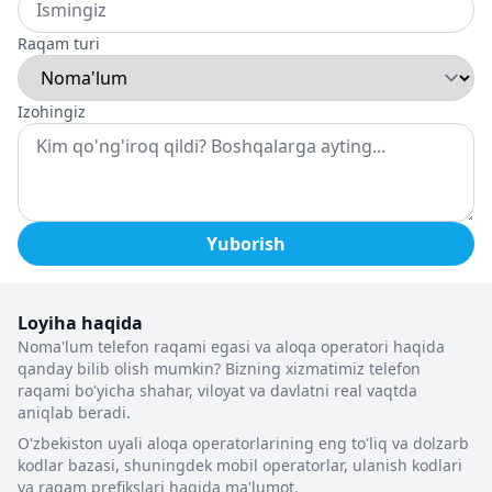
Raqam turi
Izohingiz
Yuborish
Loyiha haqida
Noma'lum telefon raqami egasi va aloqa operatori haqida
qanday bilib olish mumkin? Bizning xizmatimiz telefon
raqami bo'yicha shahar, viloyat va davlatni real vaqtda
aniqlab beradi.
O'zbekiston uyali aloqa operatorlarining eng to'liq va dolzarb
kodlar bazasi, shuningdek mobil operatorlar, ulanish kodlari
va raqam prefikslari haqida ma'lumot.