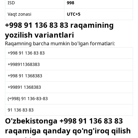
ISD
998
Vaqt zonasi
UTC+5
+998 91 136 83 83 raqamining
yozilish variantlari
Raqamning barcha mumkin bo'lgan formatlari:
+998 91 136 83 83
+998911368383
+998 91 1368383
+99891 1368383
(+998) 91 136-83-83
91 136 83 83
O'zbekistonga +998 91 136 83 83
raqamiga qanday qo'ng'iroq qilish