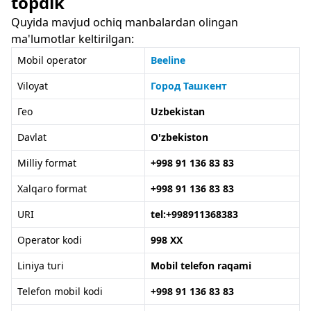
topdik
Quyida mavjud ochiq manbalardan olingan
ma'lumotlar keltirilgan:
Mobil operator
Beeline
Viloyat
Город Ташкент
Гео
Uzbekistan
Davlat
O'zbekiston
Milliy format
+998 91 136 83 83
Xalqaro format
+998 91 136 83 83
URI
tel:+998911368383
Operator kodi
998 XX
Liniya turi
Mobil telefon raqami
Telefon mobil kodi
+998 91 136 83 83