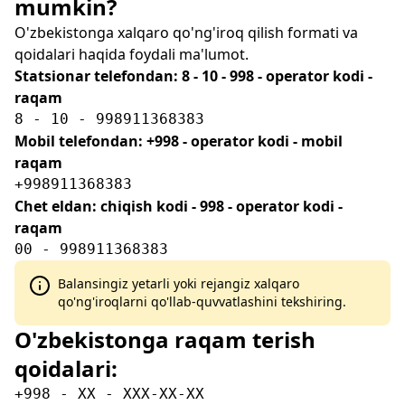
mumkin?
O'zbekistonga xalqaro qo'ng'iroq qilish formati va
qoidalari haqida foydali ma'lumot.
Statsionar telefondan: 8 - 10 - 998 - operator kodi -
raqam
8 - 10 - 998911368383
Mobil telefondan: +998 - operator kodi - mobil
raqam
+998911368383
Chet eldan: chiqish kodi - 998 - operator kodi -
raqam
00 - 998911368383
Balansingiz yetarli yoki rejangiz xalqaro
qo'ng'iroqlarni qo'llab-quvvatlashini tekshiring.
O'zbekistonga raqam terish
qoidalari:
+998 - XX - XXX-XX-XX