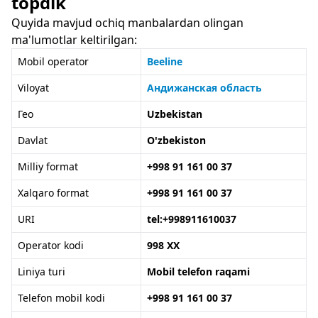
topdik
Quyida mavjud ochiq manbalardan olingan
ma'lumotlar keltirilgan:
Mobil operator
Beeline
Viloyat
Андижанская область
Гео
Uzbekistan
Davlat
O'zbekiston
Milliy format
+998 91 161 00 37
Xalqaro format
+998 91 161 00 37
URI
tel:+998911610037
Operator kodi
998 XX
Liniya turi
Mobil telefon raqami
Telefon mobil kodi
+998 91 161 00 37