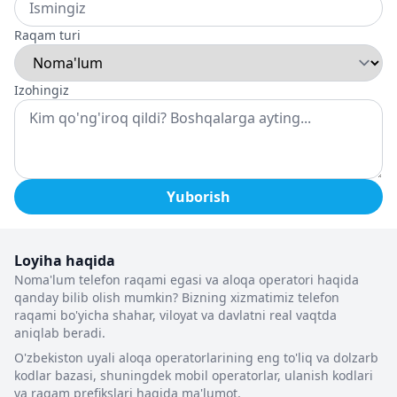
Raqam turi
Izohingiz
Yuborish
Loyiha haqida
Noma'lum telefon raqami egasi va aloqa operatori haqida
qanday bilib olish mumkin? Bizning xizmatimiz telefon
raqami bo'yicha shahar, viloyat va davlatni real vaqtda
aniqlab beradi.
O'zbekiston uyali aloqa operatorlarining eng to'liq va dolzarb
kodlar bazasi, shuningdek mobil operatorlar, ulanish kodlari
va raqam prefikslari haqida ma'lumot.