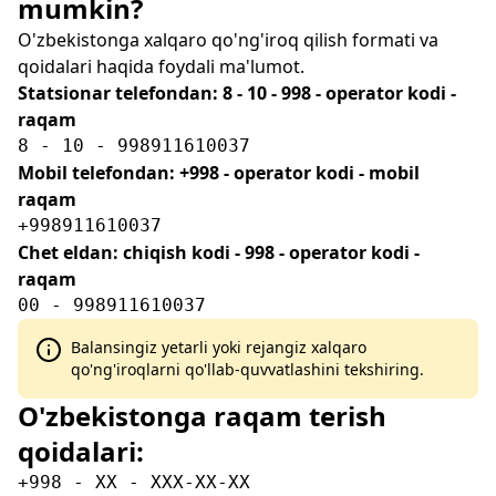
mumkin?
O'zbekistonga xalqaro qo'ng'iroq qilish formati va
qoidalari haqida foydali ma'lumot.
Statsionar telefondan: 8 - 10 - 998 - operator kodi -
raqam
8 - 10 - 998911610037
Mobil telefondan: +998 - operator kodi - mobil
raqam
+998911610037
Chet eldan: chiqish kodi - 998 - operator kodi -
raqam
00 - 998911610037
Balansingiz yetarli yoki rejangiz xalqaro
qo'ng'iroqlarni qo'llab-quvvatlashini tekshiring.
O'zbekistonga raqam terish
qoidalari:
+998 - XX - XXX-XX-XX