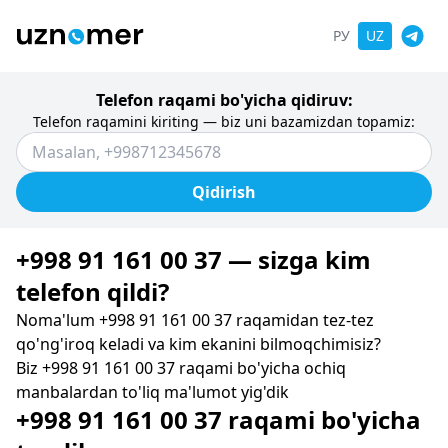
РУ
UZ
Telefon raqami bo'yicha qidiruv:
Telefon raqamini kiriting — biz uni bazamizdan topamiz:
Qidirish
+998 91 161 00 37 — sizga kim
telefon qildi?
Noma'lum +998 91 161 00 37 raqamidan tez-tez
qo'ng'iroq keladi va kim ekanini bilmoqchimisiz?
Biz +998 91 161 00 37 raqami bo'yicha ochiq
manbalardan to'liq ma'lumot yig'dik
+998 91 161 00 37 raqami bo'yicha