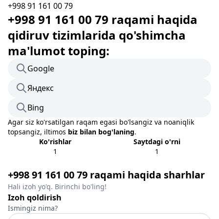
+998 91 161 00 79
+998 91 161 00 79 raqami haqida
qidiruv tizimlarida qo'shimcha
ma'lumot toping:
Google
Яндекс
Bing
Agar siz ko'rsatilgan raqam egasi bo'lsangiz va noaniqlik
topsangiz, iltimos
biz bilan bog'laning
.
Ko'rishlar
Saytdagi o'rni
1
1
+998 91 161 00 79 raqami haqida sharhlar
Hali izoh yo'q. Birinchi bo'ling!
Izoh qoldirish
Ismingiz nima?