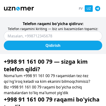
РУ
UZ
Telefon raqami bo'yicha qidiruv:
Telefon raqamini kiriting — biz uni bazamizdan topamiz:
Qidirish
+998 91 161 00 79 — sizga kim
telefon qildi?
Noma'lum +998 91 161 00 79 raqamidan tez-tez
qo'ng'iroq keladi va kim ekanini bilmoqchimisiz?
Biz +998 91 161 00 79 raqami bo'yicha ochiq
manbalardan to'liq ma'lumot yig'dik
+998 91 161 00 79 raqami bo'yicha