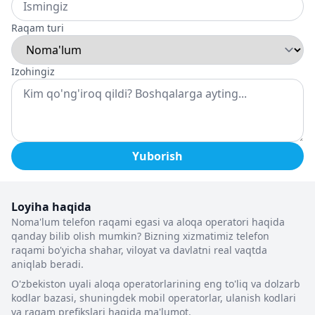
Raqam turi
Izohingiz
Yuborish
Loyiha haqida
Noma'lum telefon raqami egasi va aloqa operatori haqida
qanday bilib olish mumkin? Bizning xizmatimiz telefon
raqami bo'yicha shahar, viloyat va davlatni real vaqtda
aniqlab beradi.
O'zbekiston uyali aloqa operatorlarining eng to'liq va dolzarb
kodlar bazasi, shuningdek mobil operatorlar, ulanish kodlari
va raqam prefikslari haqida ma'lumot.