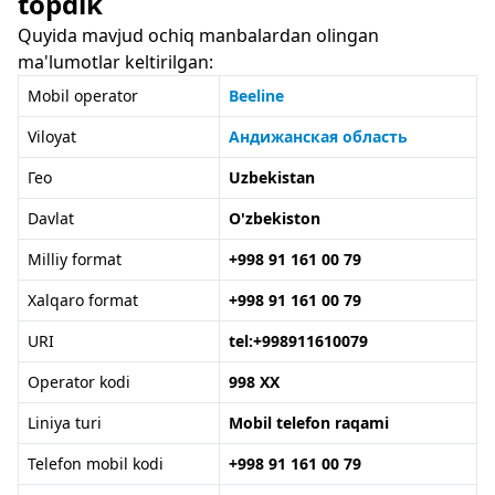
topdik
Quyida mavjud ochiq manbalardan olingan
ma'lumotlar keltirilgan:
Mobil operator
Beeline
Viloyat
Андижанская область
Гео
Uzbekistan
Davlat
O'zbekiston
Milliy format
+998 91 161 00 79
Xalqaro format
+998 91 161 00 79
URI
tel:+998911610079
Operator kodi
998 XX
Liniya turi
Mobil telefon raqami
Telefon mobil kodi
+998 91 161 00 79