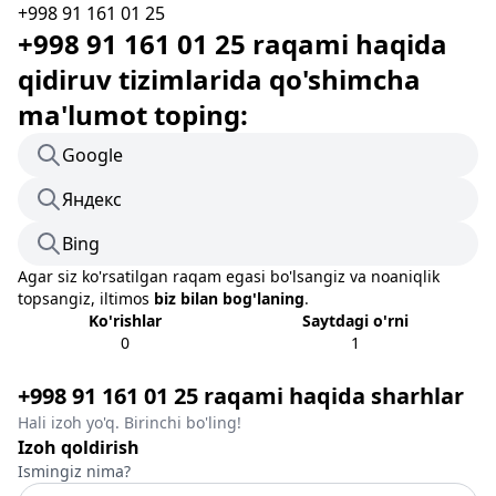
+998 91 161 01 25
+998 91 161 01 25 raqami haqida
qidiruv tizimlarida qo'shimcha
ma'lumot toping:
Google
Яндекс
Bing
Agar siz ko'rsatilgan raqam egasi bo'lsangiz va noaniqlik
topsangiz, iltimos
biz bilan bog'laning
.
Ko'rishlar
Saytdagi o'rni
0
1
+998 91 161 01 25 raqami haqida sharhlar
Hali izoh yo'q. Birinchi bo'ling!
Izoh qoldirish
Ismingiz nima?