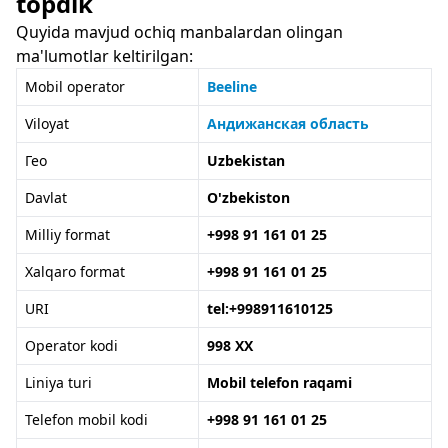
topdik
Quyida mavjud ochiq manbalardan olingan
ma'lumotlar keltirilgan:
Mobil operator
Beeline
Viloyat
Андижанская область
Гео
Uzbekistan
Davlat
O'zbekiston
Milliy format
+998 91 161 01 25
Xalqaro format
+998 91 161 01 25
URI
tel:+998911610125
Operator kodi
998 XX
Liniya turi
Mobil telefon raqami
Telefon mobil kodi
+998 91 161 01 25