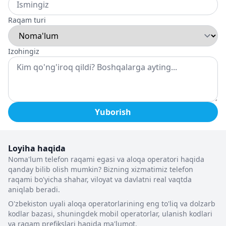
Raqam turi
Izohingiz
Yuborish
Loyiha haqida
Noma'lum telefon raqami egasi va aloqa operatori haqida
qanday bilib olish mumkin? Bizning xizmatimiz telefon
raqami bo'yicha shahar, viloyat va davlatni real vaqtda
aniqlab beradi.
O'zbekiston uyali aloqa operatorlarining eng to'liq va dolzarb
kodlar bazasi, shuningdek mobil operatorlar, ulanish kodlari
va raqam prefikslari haqida ma'lumot.