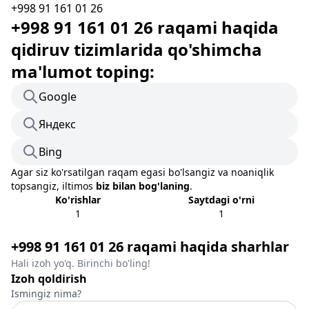
+998 91 161 01 26
+998 91 161 01 26 raqami haqida
qidiruv tizimlarida qo'shimcha
ma'lumot toping:
Google
Яндекс
Bing
Agar siz ko'rsatilgan raqam egasi bo'lsangiz va noaniqlik
topsangiz, iltimos
biz bilan bog'laning
.
Ko'rishlar
Saytdagi o'rni
1
1
+998 91 161 01 26 raqami haqida sharhlar
Hali izoh yo'q. Birinchi bo'ling!
Izoh qoldirish
Ismingiz nima?