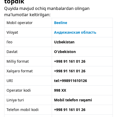
topdik
Quyida mavjud ochiq manbalardan olingan
ma'lumotlar keltirilgan:
Mobil operator
Beeline
Viloyat
Андижанская область
Гео
Uzbekistan
Davlat
O'zbekiston
Milliy format
+998 91 161 01 26
Xalqaro format
+998 91 161 01 26
URI
tel:+998911610126
Operator kodi
998 XX
Liniya turi
Mobil telefon raqami
Telefon mobil kodi
+998 91 161 01 26