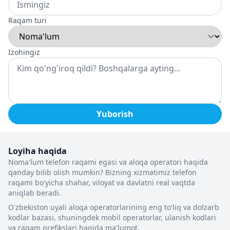
Raqam turi
Izohingiz
Yuborish
Loyiha haqida
Noma'lum telefon raqami egasi va aloqa operatori haqida
qanday bilib olish mumkin? Bizning xizmatimiz telefon
raqami bo'yicha shahar, viloyat va davlatni real vaqtda
aniqlab beradi.
O'zbekiston uyali aloqa operatorlarining eng to'liq va dolzarb
kodlar bazasi, shuningdek mobil operatorlar, ulanish kodlari
va raqam prefikslari haqida ma'lumot.