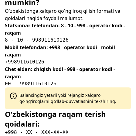
mumkin?
O'zbekistonga xalqaro qo'ng'iroq qilish formati va
qoidalari haqida foydali ma'lumot.
Statsionar telefondan: 8 - 10 - 998 - operator kodi -
raqam
8 - 10 - 998911610126
Mobil telefondan: +998 - operator kodi - mobil
raqam
+998911610126
Chet eldan: chiqish kodi - 998 - operator kodi -
raqam
00 - 998911610126
Balansingiz yetarli yoki rejangiz xalqaro
qo'ng'iroqlarni qo'llab-quvvatlashini tekshiring.
O'zbekistonga raqam terish
qoidalari:
+998 - XX - XXX-XX-XX