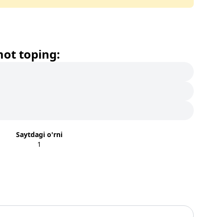
mot toping:
Saytdagi o'rni
1