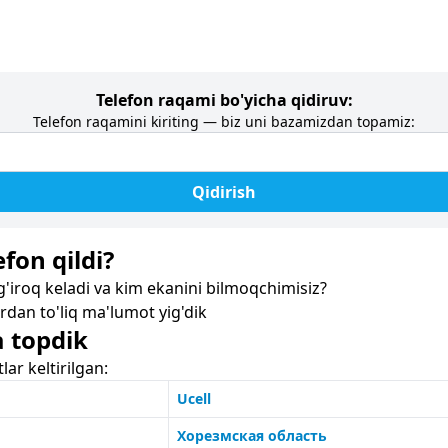
Telefon raqami bo'yicha qidiruv:
Telefon raqamini kiriting — biz uni bazamizdan topamiz:
Qidirish
fon qildi?
iroq keladi va kim ekanini bilmoqchimisiz?
dan to'liq ma'lumot yig'dik
a topdik
r keltirilgan:
Ucell
Хорезмская область