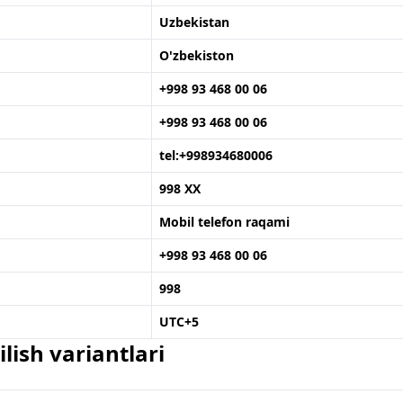
Uzbekistan
O'zbekiston
+998 93 468 00 06
+998 93 468 00 06
tel:+998934680006
998 XX
Mobil telefon raqami
+998 93 468 00 06
998
UTC+5
lish variantlari