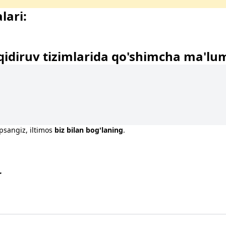
lari:
qidiruv tizimlarida qo'shimcha ma'lu
opsangiz, iltimos
biz bilan bog'laning
.
r