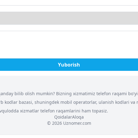
Yuborish
nday bilib olish mumkin? Bizning xizmatimiz telefon raqami bo'yich
arb kodlar bazasi, shuningdek mobil operatorlar, ulanish kodlari va
 favqulodda xizmatlar telefon raqamlarini ham topasiz.
Qoidalar
Aloqa
© 2026 Uznomer.com