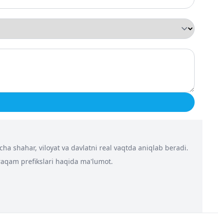
a shahar, viloyat va davlatni real vaqtda aniqlab beradi.
 raqam prefikslari haqida ma'lumot.