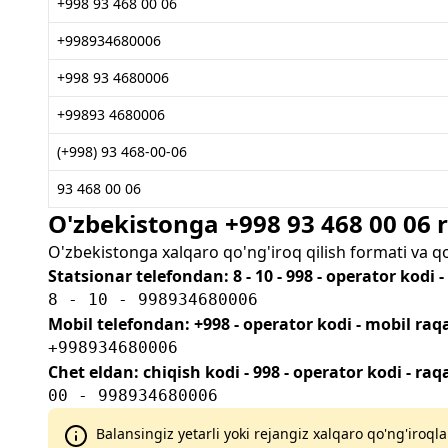
+998 93 468 00 06
+998934680006
+998 93 4680006
+99893 4680006
(+998) 93 468-00-06
93 468 00 06
O'zbekistonga +998 93 468 00 06
O'zbekistonga xalqaro qo'ng'iroq qilish formati va q
Statsionar telefondan: 8 - 10 - 998 - operator kodi 
8 - 10 - 998934680006
Mobil telefondan: +998 - operator kodi - mobil ra
+998934680006
Chet eldan: chiqish kodi - 998 - operator kodi - ra
00 - 998934680006
Balansingiz yetarli yoki rejangiz xalqaro qo'ng'iroqla