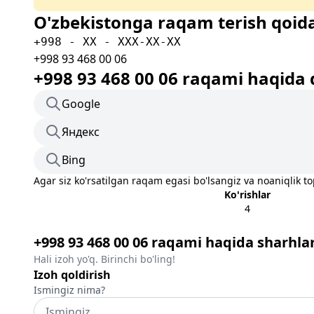
O'zbekistonga raqam terish qoida
+998 - XX - XXX-XX-XX
+998 93 468 00 06
+998 93 468 00 06 raqami haqida 
Google
Яндекс
Bing
Agar siz ko'rsatilgan raqam egasi bo'lsangiz va noaniqlik t
Ko'rishlar
4
+998 93 468 00 06 raqami haqida sharhla
Hali izoh yo'q. Birinchi bo'ling!
Izoh qoldirish
Ismingiz nima?