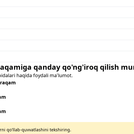
 raqamiga qanday qo'ng'iroq qilish m
oidalari haqida foydali ma'lumot.
- raqam
qam
qam
rni qo'llab-quvvatlashini tekshiring.