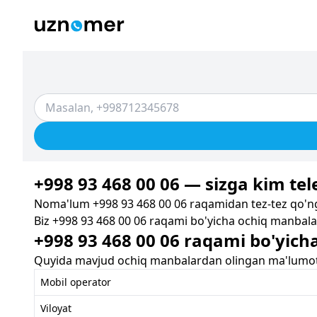
+998 93 468 00 06 — sizga kim tele
Noma'lum +998 93 468 00 06 raqamidan tez-tez qo'ng'
Biz +998 93 468 00 06 raqami bo'yicha ochiq manbalar
+998 93 468 00 06 raqami bo'yich
Quyida mavjud ochiq manbalardan olingan ma'lumotla
Mobil operator
Viloyat