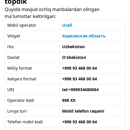
topdik
Quyida mavjud ochiq manbalardan olingan
ma'lumotlar keltirilgan:
Mobil operator
Ucell
Viloyat
Хорезмская область
Гео
Uzbekistan
Davlat
O'zbekiston
Milliy format
+998 93 468 00 64
Xalqaro format
+998 93 468 00 64
URI
tel:+998934680064
Operator kodi
998 XX
Liniya turi
Mobil telefon raqami
Telefon mobil kodi
+998 93 468 00 64