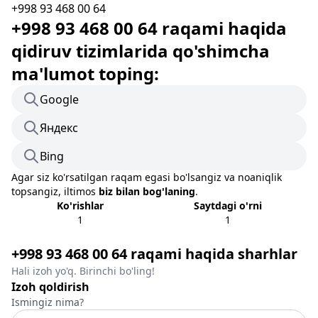
+998 93 468 00 64
+998 93 468 00 64 raqami haqida
qidiruv tizimlarida qo'shimcha
ma'lumot toping:
Google
Яндекс
Bing
Agar siz ko'rsatilgan raqam egasi bo'lsangiz va noaniqlik
topsangiz, iltimos
biz bilan bog'laning
.
Ko'rishlar
Saytdagi o'rni
1
1
+998 93 468 00 64 raqami haqida sharhlar
Hali izoh yo'q. Birinchi bo'ling!
Izoh qoldirish
Ismingiz nima?