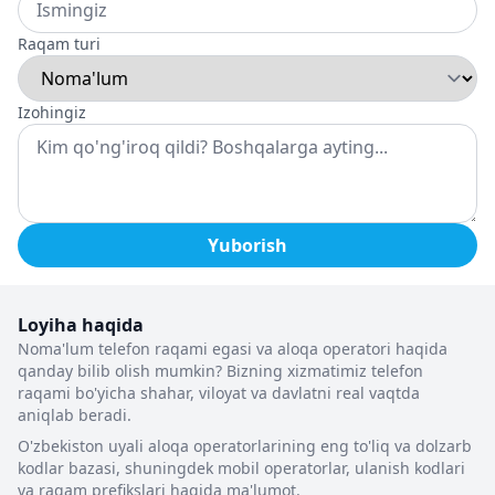
Raqam turi
Izohingiz
Yuborish
Loyiha haqida
Noma'lum telefon raqami egasi va aloqa operatori haqida
qanday bilib olish mumkin? Bizning xizmatimiz telefon
raqami bo'yicha shahar, viloyat va davlatni real vaqtda
aniqlab beradi.
O'zbekiston uyali aloqa operatorlarining eng to'liq va dolzarb
kodlar bazasi, shuningdek mobil operatorlar, ulanish kodlari
va raqam prefikslari haqida ma'lumot.