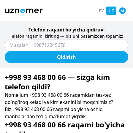
РУ
UZ
Telefon raqami bo'yicha qidiruv:
Telefon raqamini kiriting — biz uni bazamizdan topamiz:
Qidirish
+998 93 468 00 66 — sizga kim
telefon qildi?
Noma'lum +998 93 468 00 66 raqamidan tez-tez
qo'ng'iroq keladi va kim ekanini bilmoqchimisiz?
Biz +998 93 468 00 66 raqami bo'yicha ochiq
manbalardan to'liq ma'lumot yig'dik
+998 93 468 00 66 raqami bo'yicha