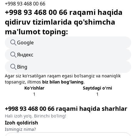
+998 93 468 00 66
+998 93 468 00 66 raqami haqida
qidiruv tizimlarida qo'shimcha
ma'lumot toping:
Google
Яндекс
Bing
Agar siz ko'rsatilgan raqam egasi bo'lsangiz va noaniqlik
topsangiz, iltimos
biz bilan bog'laning
.
Ko'rishlar
Saytdagi o'rni
1
1
+998 93 468 00 66 raqami haqida sharhlar
Hali izoh yo'q. Birinchi bo'ling!
Izoh qoldirish
Ismingiz nima?