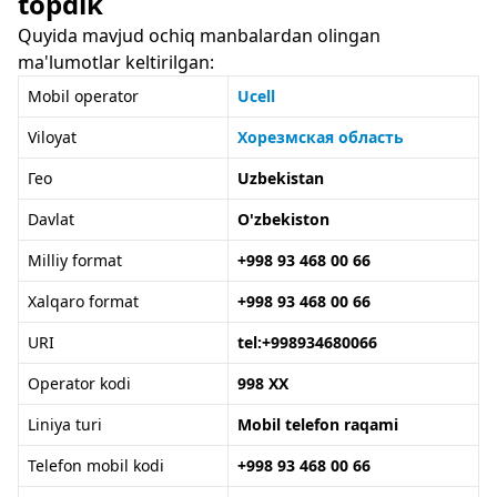
topdik
Quyida mavjud ochiq manbalardan olingan
ma'lumotlar keltirilgan:
Mobil operator
Ucell
Viloyat
Хорезмская область
Гео
Uzbekistan
Davlat
O'zbekiston
Milliy format
+998 93 468 00 66
Xalqaro format
+998 93 468 00 66
URI
tel:+998934680066
Operator kodi
998 XX
Liniya turi
Mobil telefon raqami
Telefon mobil kodi
+998 93 468 00 66