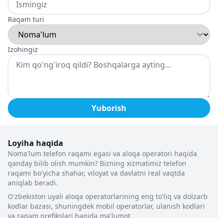
Raqam turi
Izohingiz
Yuborish
Loyiha haqida
Noma'lum telefon raqami egasi va aloqa operatori haqida
qanday bilib olish mumkin? Bizning xizmatimiz telefon
raqami bo'yicha shahar, viloyat va davlatni real vaqtda
aniqlab beradi.
O'zbekiston uyali aloqa operatorlarining eng to'liq va dolzarb
kodlar bazasi, shuningdek mobil operatorlar, ulanish kodlari
va raqam prefikslari haqida ma'lumot.