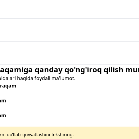
 raqamiga qanday qo'ng'iroq qilish m
oidalari haqida foydali ma'lumot.
- raqam
qam
qam
rni qo'llab-quvvatlashini tekshiring.