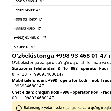
+998 93 468 01 47
+998934680147
+998 93 4680147
+99893 4680147
(+998) 93 468-01-47
93 468 01 47
O'zbekistonga +998 93 468 01 47
O'zbekistonga xalqaro qo'ng'iroq qilish formati va q
Statsionar telefondan: 8 - 10 - 998 - operator kodi 
8 - 10 - 998934680147
Mobil telefondan: +998 - operator kodi - mobil ra
+998934680147
Chet eldan: chiqish kodi - 998 - operator kodi - ra
00 - 998934680147
Balansingiz yetarli yoki rejangiz xalqaro qo'ng'iroqla