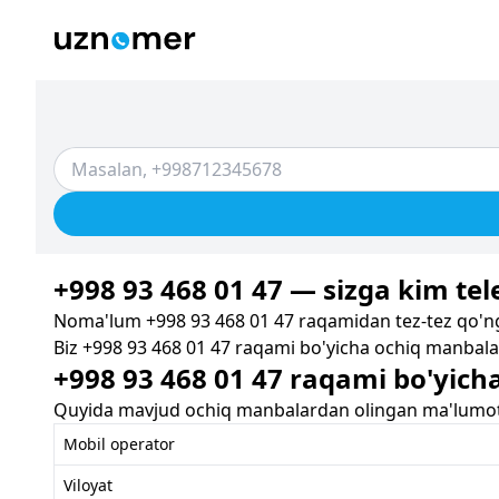
+998 93 468 01 47 — sizga kim tele
Noma'lum +998 93 468 01 47 raqamidan tez-tez qo'ng'
Biz +998 93 468 01 47 raqami bo'yicha ochiq manbalar
+998 93 468 01 47 raqami bo'yich
Quyida mavjud ochiq manbalardan olingan ma'lumotla
Mobil operator
Viloyat