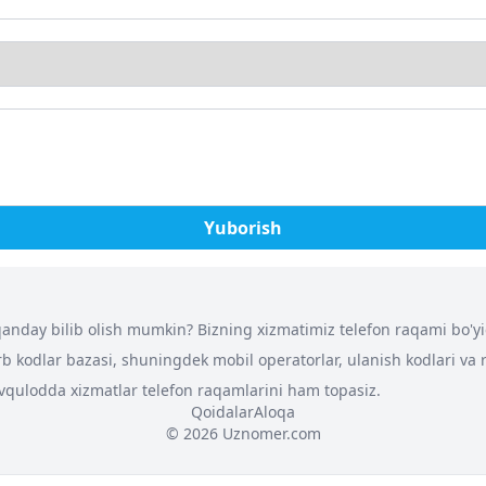
Yuborish
nday bilib olish mumkin? Bizning xizmatimiz telefon raqami bo'yich
arb kodlar bazasi, shuningdek mobil operatorlar, ulanish kodlari va
 favqulodda xizmatlar telefon raqamlarini ham topasiz.
Qoidalar
Aloqa
© 2026 Uznomer.com