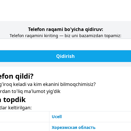
Telefon raqami bo'yicha qidiruv:
Telefon raqamini kiriting — biz uni bazamizdan topamiz:
Qidirish
fon qildi?
iroq keladi va kim ekanini bilmoqchimisiz?
dan to'liq ma'lumot yig'dik
a topdik
r keltirilgan:
Ucell
Хорезмская область