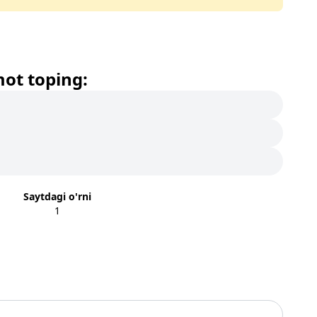
mot toping:
Saytdagi o'rni
1