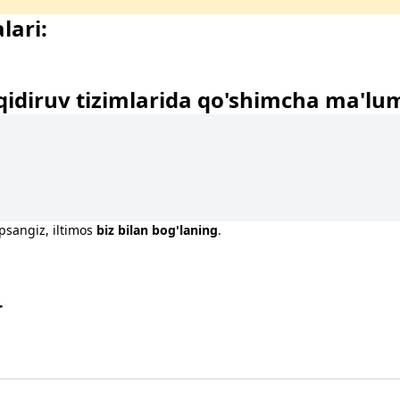
lari:
qidiruv tizimlarida qo'shimcha ma'lu
opsangiz, iltimos
biz bilan bog'laning
.
r