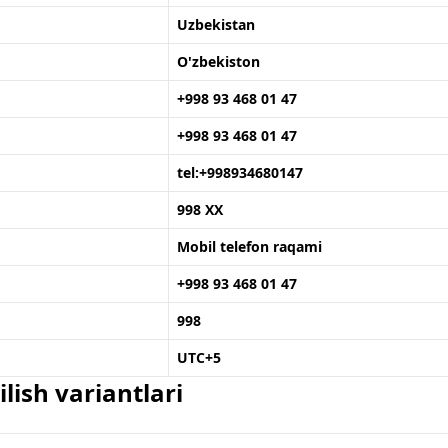
Uzbekistan
O'zbekiston
+998 93 468 01 47
+998 93 468 01 47
tel:+998934680147
998 XX
Mobil telefon raqami
+998 93 468 01 47
998
UTC+5
lish variantlari