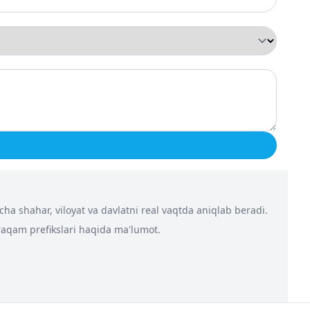
a shahar, viloyat va davlatni real vaqtda aniqlab beradi.
 raqam prefikslari haqida ma'lumot.