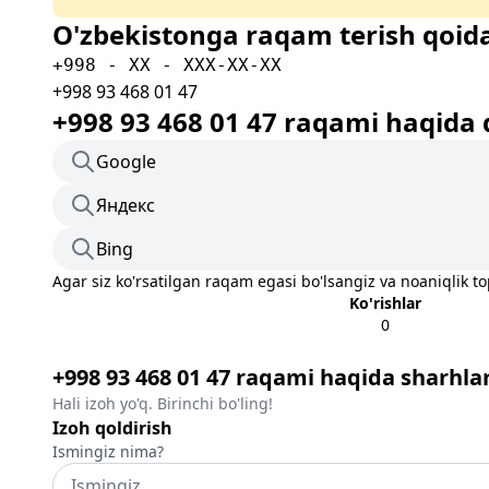
O'zbekistonga raqam terish qoida
+998 - XX - XXX-XX-XX
+998 93 468 01 47
+998 93 468 01 47 raqami haqida 
Google
Яндекс
Bing
Agar siz ko'rsatilgan raqam egasi bo'lsangiz va noaniqlik t
Ko'rishlar
0
+998 93 468 01 47 raqami haqida sharhla
Hali izoh yo'q. Birinchi bo'ling!
Izoh qoldirish
Ismingiz nima?