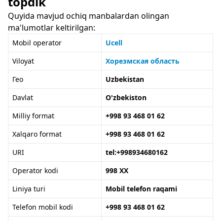
topdik
Quyida mavjud ochiq manbalardan olingan
ma'lumotlar keltirilgan:
Mobil operator
Ucell
Viloyat
Хорезмская область
Гео
Uzbekistan
Davlat
O'zbekiston
Milliy format
+998 93 468 01 62
Xalqaro format
+998 93 468 01 62
URI
tel:+998934680162
Operator kodi
998 XX
Liniya turi
Mobil telefon raqami
Telefon mobil kodi
+998 93 468 01 62