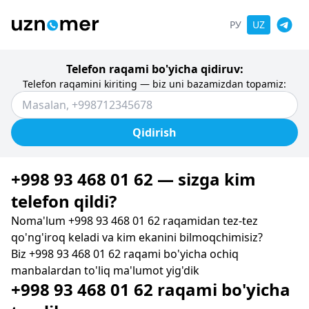
РУ
UZ
Telefon raqami bo'yicha qidiruv:
Telefon raqamini kiriting — biz uni bazamizdan topamiz:
Qidirish
+998 93 468 01 62 — sizga kim
telefon qildi?
Noma'lum +998 93 468 01 62 raqamidan tez-tez
qo'ng'iroq keladi va kim ekanini bilmoqchimisiz?
Biz +998 93 468 01 62 raqami bo'yicha ochiq
manbalardan to'liq ma'lumot yig'dik
+998 93 468 01 62 raqami bo'yicha