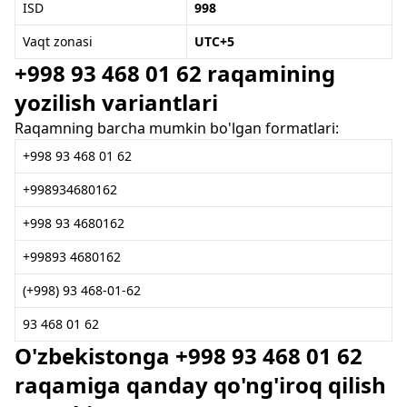
ISD
998
Vaqt zonasi
UTC+5
+998 93 468 01 62 raqamining
yozilish variantlari
Raqamning barcha mumkin bo'lgan formatlari:
+998 93 468 01 62
+998934680162
+998 93 4680162
+99893 4680162
(+998) 93 468-01-62
93 468 01 62
O'zbekistonga +998 93 468 01 62
raqamiga qanday qo'ng'iroq qilish