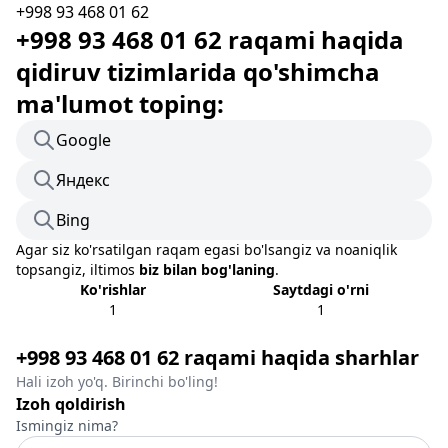
+998 93 468 01 62
+998 93 468 01 62 raqami haqida
qidiruv tizimlarida qo'shimcha
ma'lumot toping:
Google
Яндекс
Bing
Agar siz ko'rsatilgan raqam egasi bo'lsangiz va noaniqlik
topsangiz, iltimos
biz bilan bog'laning
.
Ko'rishlar
Saytdagi o'rni
1
1
+998 93 468 01 62 raqami haqida sharhlar
Hali izoh yo'q. Birinchi bo'ling!
Izoh qoldirish
Ismingiz nima?