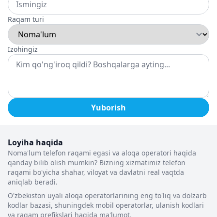
Raqam turi
Izohingiz
Yuborish
Loyiha haqida
Noma'lum telefon raqami egasi va aloqa operatori haqida
qanday bilib olish mumkin? Bizning xizmatimiz telefon
raqami bo'yicha shahar, viloyat va davlatni real vaqtda
aniqlab beradi.
O'zbekiston uyali aloqa operatorlarining eng to'liq va dolzarb
kodlar bazasi, shuningdek mobil operatorlar, ulanish kodlari
va raqam prefikslari haqida ma'lumot.