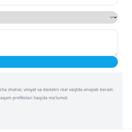
a shahar, viloyat va davlatni real vaqtda aniqlab beradi.
 raqam prefikslari haqida ma'lumot.