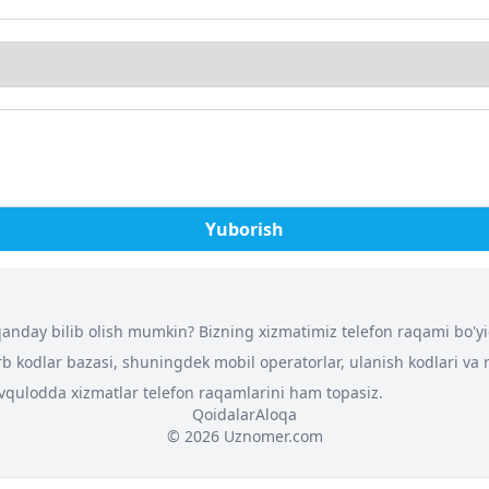
Yuborish
nday bilib olish mumkin? Bizning xizmatimiz telefon raqami bo'yich
arb kodlar bazasi, shuningdek mobil operatorlar, ulanish kodlari va
 favqulodda xizmatlar telefon raqamlarini ham topasiz.
Qoidalar
Aloqa
© 2026 Uznomer.com