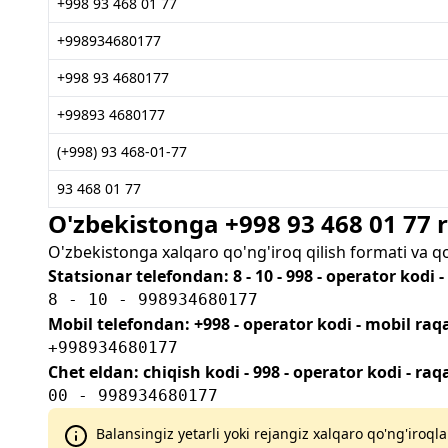
+998 93 468 01 77
+998934680177
+998 93 4680177
+99893 4680177
(+998) 93 468-01-77
93 468 01 77
O'zbekistonga +998 93 468 01 77
O'zbekistonga xalqaro qo'ng'iroq qilish formati va q
Statsionar telefondan: 8 - 10 - 998 - operator kodi 
8 - 10 - 998934680177
Mobil telefondan: +998 - operator kodi - mobil ra
+998934680177
Chet eldan: chiqish kodi - 998 - operator kodi - ra
00 - 998934680177
Balansingiz yetarli yoki rejangiz xalqaro qo'ng'iroqla