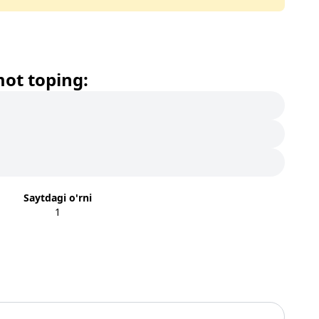
mot toping:
Saytdagi o'rni
1