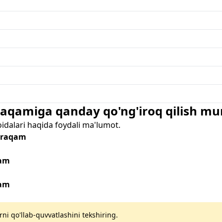
 raqamiga qanday qo'ng'iroq qilish m
oidalari haqida foydali ma'lumot.
- raqam
qam
qam
rni qo'llab-quvvatlashini tekshiring.