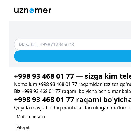
+998 93 468 01 77 — sizga kim tele
Noma'lum +998 93 468 01 77 raqamidan tez-tez qo'ng'
Biz +998 93 468 01 77 raqami bo'yicha ochiq manbalar
+998 93 468 01 77 raqami bo'yich
Quyida mavjud ochiq manbalardan olingan ma'lumotla
Mobil operator
Viloyat