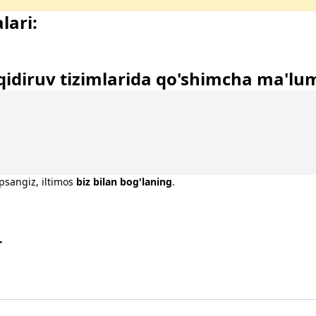
lari:
qidiruv tizimlarida qo'shimcha ma'lu
opsangiz, iltimos
biz bilan bog'laning
.
r