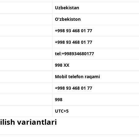
Uzbekistan
O'zbekiston
+998 93 468 01 77
+998 93 468 01 77
tel:+998934680177
998 XX
Mobil telefon raqami
+998 93 468 01 77
998
UTC+5
lish variantlari