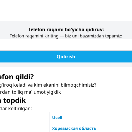
Telefon raqami bo'yicha qidiruv:
Telefon raqamini kiriting — biz uni bazamizdan topamiz:
Qidirish
fon qildi?
iroq keladi va kim ekanini bilmoqchimisiz?
dan to'liq ma'lumot yig'dik
a topdik
r keltirilgan:
Ucell
Хорезмская область