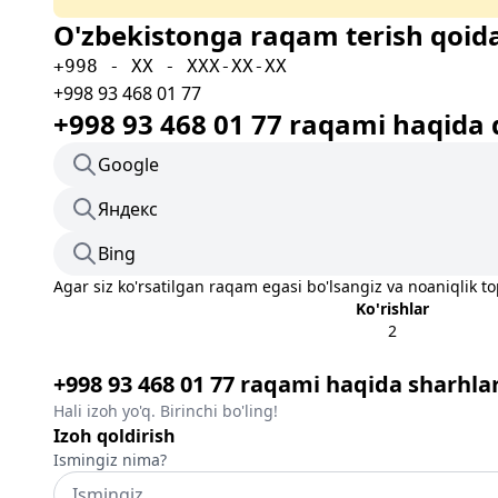
O'zbekistonga raqam terish qoida
+998 - XX - XXX-XX-XX
+998 93 468 01 77
+998 93 468 01 77 raqami haqida 
Google
Яндекс
Bing
Agar siz ko'rsatilgan raqam egasi bo'lsangiz va noaniqlik t
Ko'rishlar
2
+998 93 468 01 77 raqami haqida sharhla
Hali izoh yo'q. Birinchi bo'ling!
Izoh qoldirish
Ismingiz nima?