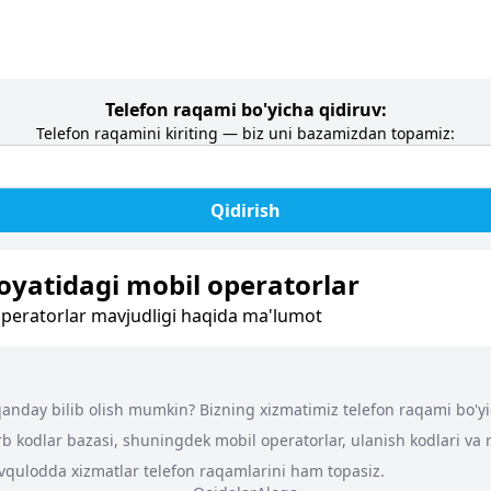
Telefon raqami bo'yicha qidiruv:
Telefon raqamini kiriting — biz uni bazamizdan topamiz:
Qidirish
yatidagi mobil operatorlar
peratorlar mavjudligi haqida ma'lumot
nday bilib olish mumkin? Bizning xizmatimiz telefon raqami bo'yich
arb kodlar bazasi, shuningdek mobil operatorlar, ulanish kodlari va
 favqulodda xizmatlar telefon raqamlarini ham topasiz.