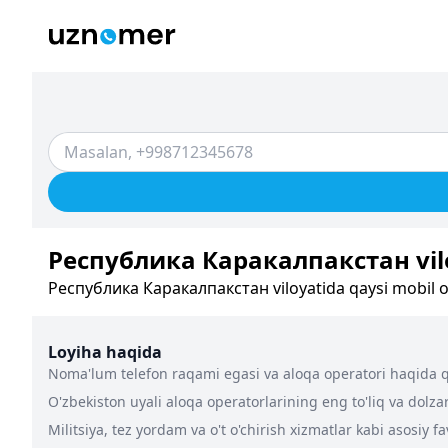
Республика Каракалпакстан vilo
Республика Каракалпакстан viloyatida qaysi mobil o
Loyiha haqida
Noma'lum telefon raqami egasi va aloqa operatori haqida qa
O'zbekiston uyali aloqa operatorlarining eng to'liq va dolz
Militsiya, tez yordam va o't o'chirish xizmatlar kabi asosiy