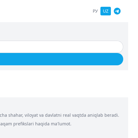
РУ
UZ
a shahar, viloyat va davlatni real vaqtda aniqlab beradi.
 raqam prefikslari haqida ma'lumot.