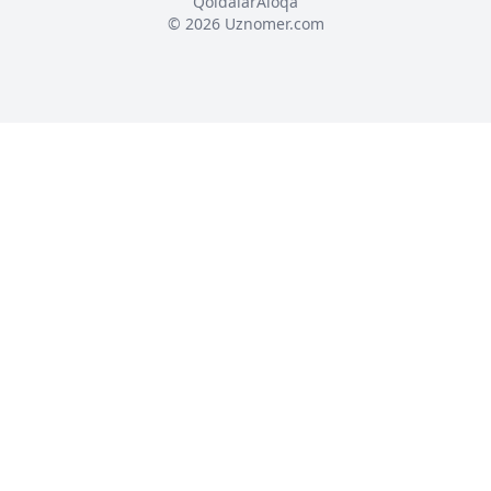
Qoidalar
Aloqa
© 2026 Uznomer.com