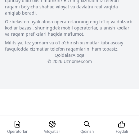
qanday bilib olish mumkin? Bizning xizmatimiz telefon
raqami bo'yicha shahar, viloyat va davlatni real vaqtda
aniqlab beradi.
O'zbekiston uyali aloqa operatorlarining eng to'liq va dolzarb
kodlar bazasi, shuningdek mobil operatorlar, ulanish kodlari
va raqam prefikslari haqida ma'lumot.
Militsiya, tez yordam va o't o'chirish xizmatlar kabi asosiy
favqulodda xizmatlar telefon raqamlarini ham topasiz.
Qoidalar
Aloqa
© 2026 Uznomer.com
Operatorlar
Viloyatlar
Qidirish
Foydali