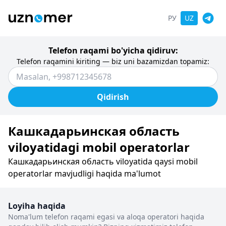
РУ
UZ
Telefon raqami bo'yicha qidiruv:
Telefon raqamini kiriting — biz uni bazamizdan topamiz:
Qidirish
Кашкадарьинская область
viloyatidagi mobil operatorlar
Кашкадарьинская область viloyatida qaysi mobil
operatorlar mavjudligi haqida ma'lumot
Loyiha haqida
Noma'lum telefon raqami egasi va aloqa operatori haqida