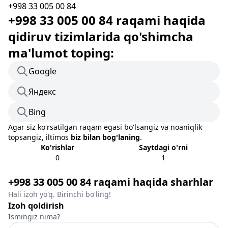
+998 33 005 00 84
+998 33 005 00 84 raqami haqida
qidiruv tizimlarida qo'shimcha
ma'lumot toping:
Google
Яндекс
Bing
Agar siz ko'rsatilgan raqam egasi bo'lsangiz va noaniqlik
topsangiz, iltimos
biz bilan bog'laning
.
Ko'rishlar
Saytdagi o'rni
0
1
+998 33 005 00 84 raqami haqida sharhlar
Hali izoh yo'q. Birinchi bo'ling!
Izoh qoldirish
Ismingiz nima?