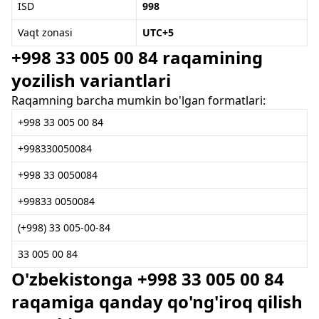
ISD
998
Vaqt zonasi
UTC+5
+998 33 005 00 84 raqamining
yozilish variantlari
Raqamning barcha mumkin bo'lgan formatlari:
+998 33 005 00 84
+998330050084
+998 33 0050084
+99833 0050084
(+998) 33 005-00-84
33 005 00 84
O'zbekistonga +998 33 005 00 84
raqamiga qanday qo'ng'iroq qilish