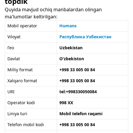
topdik
Quyida mavjud ochiq manbalardan olingan
ma'lumotlar keltirilgan:
Mobil operator
Humans
Viloyat
Республика Узбекистан
Гео
Uzbekistan
Davlat
O'zbekiston
Milliy format
+998 33 005 00 84
Xalqaro format
+998 33 005 00 84
URI
tel:+998330050084
Operator kodi
998 XX
Liniya turi
Mobil telefon raqami
Telefon mobil kodi
+998 33 005 00 84