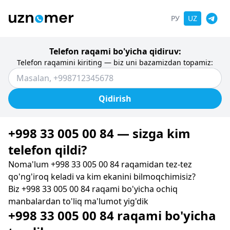
РУ
UZ
Telefon raqami bo'yicha qidiruv:
Telefon raqamini kiriting — biz uni bazamizdan topamiz:
Qidirish
+998 33 005 00 84 — sizga kim
telefon qildi?
Noma'lum +998 33 005 00 84 raqamidan tez-tez
qo'ng'iroq keladi va kim ekanini bilmoqchimisiz?
Biz +998 33 005 00 84 raqami bo'yicha ochiq
manbalardan to'liq ma'lumot yig'dik
+998 33 005 00 84 raqami bo'yicha