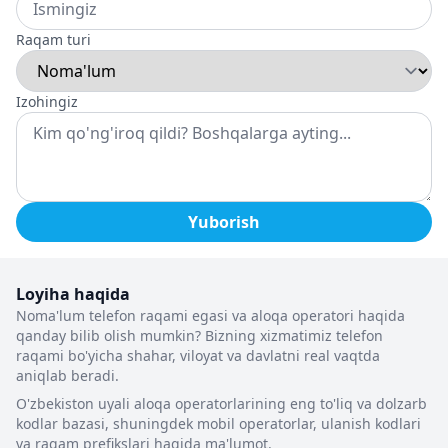
Raqam turi
Izohingiz
Yuborish
Loyiha haqida
Noma'lum telefon raqami egasi va aloqa operatori haqida
qanday bilib olish mumkin? Bizning xizmatimiz telefon
raqami bo'yicha shahar, viloyat va davlatni real vaqtda
aniqlab beradi.
O'zbekiston uyali aloqa operatorlarining eng to'liq va dolzarb
kodlar bazasi, shuningdek mobil operatorlar, ulanish kodlari
va raqam prefikslari haqida ma'lumot.