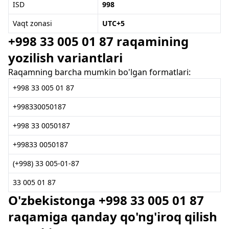
ISD
998
Vaqt zonasi
UTC+5
+998 33 005 01 87 raqamining
yozilish variantlari
Raqamning barcha mumkin bo'lgan formatlari:
+998 33 005 01 87
+998330050187
+998 33 0050187
+99833 0050187
(+998) 33 005-01-87
33 005 01 87
O'zbekistonga +998 33 005 01 87
raqamiga qanday qo'ng'iroq qilish