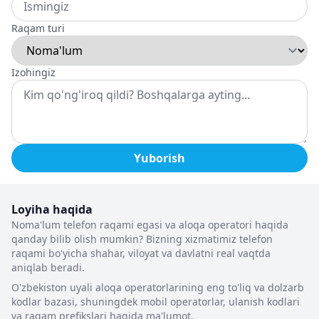
Raqam turi
Izohingiz
Yuborish
Loyiha haqida
Noma'lum telefon raqami egasi va aloqa operatori haqida
qanday bilib olish mumkin? Bizning xizmatimiz telefon
raqami bo'yicha shahar, viloyat va davlatni real vaqtda
aniqlab beradi.
O'zbekiston uyali aloqa operatorlarining eng to'liq va dolzarb
kodlar bazasi, shuningdek mobil operatorlar, ulanish kodlari
va raqam prefikslari haqida ma'lumot.