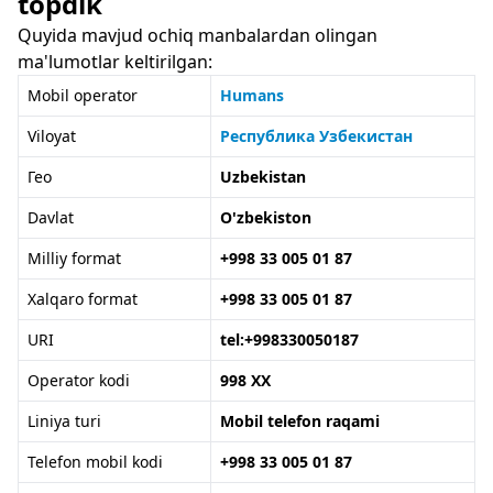
topdik
Quyida mavjud ochiq manbalardan olingan
ma'lumotlar keltirilgan:
Mobil operator
Humans
Viloyat
Республика Узбекистан
Гео
Uzbekistan
Davlat
O'zbekiston
Milliy format
+998 33 005 01 87
Xalqaro format
+998 33 005 01 87
URI
tel:+998330050187
Operator kodi
998 XX
Liniya turi
Mobil telefon raqami
Telefon mobil kodi
+998 33 005 01 87