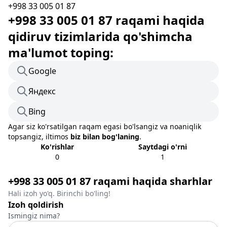
+998 33 005 01 87
+998 33 005 01 87 raqami haqida
qidiruv tizimlarida qo'shimcha
ma'lumot toping:
Google
Яндекс
Bing
Agar siz ko'rsatilgan raqam egasi bo'lsangiz va noaniqlik
topsangiz, iltimos
biz bilan bog'laning
.
Ko'rishlar
Saytdagi o'rni
0
1
+998 33 005 01 87 raqami haqida sharhlar
Hali izoh yo'q. Birinchi bo'ling!
Izoh qoldirish
Ismingiz nima?