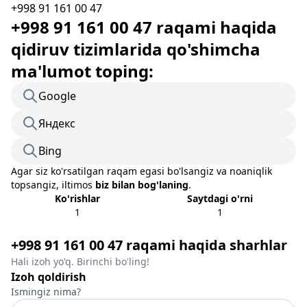
+998 91 161 00 47
+998 91 161 00 47 raqami haqida
qidiruv tizimlarida qo'shimcha
ma'lumot toping:
Google
Яндекс
Bing
Agar siz ko'rsatilgan raqam egasi bo'lsangiz va noaniqlik
topsangiz, iltimos
biz bilan bog'laning
.
Ko'rishlar
Saytdagi o'rni
1
1
+998 91 161 00 47 raqami haqida sharhlar
Hali izoh yo'q. Birinchi bo'ling!
Izoh qoldirish
Ismingiz nima?