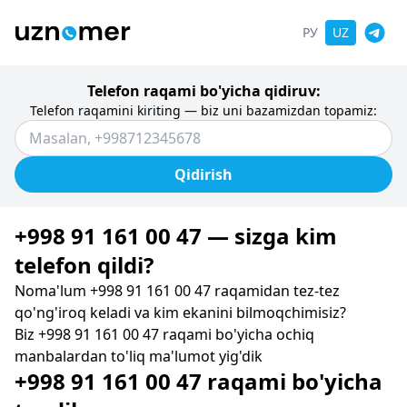
РУ
UZ
Telefon raqami bo'yicha qidiruv:
Telefon raqamini kiriting — biz uni bazamizdan topamiz:
Qidirish
+998 91 161 00 47 — sizga kim
telefon qildi?
Noma'lum +998 91 161 00 47 raqamidan tez-tez
qo'ng'iroq keladi va kim ekanini bilmoqchimisiz?
Biz +998 91 161 00 47 raqami bo'yicha ochiq
manbalardan to'liq ma'lumot yig'dik
+998 91 161 00 47 raqami bo'yicha