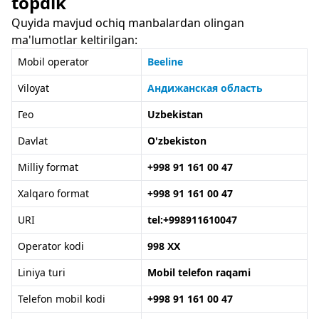
topdik
Quyida mavjud ochiq manbalardan olingan
ma'lumotlar keltirilgan:
Mobil operator
Beeline
Viloyat
Андижанская область
Гео
Uzbekistan
Davlat
O'zbekiston
Milliy format
+998 91 161 00 47
Xalqaro format
+998 91 161 00 47
URI
tel:+998911610047
Operator kodi
998 XX
Liniya turi
Mobil telefon raqami
Telefon mobil kodi
+998 91 161 00 47