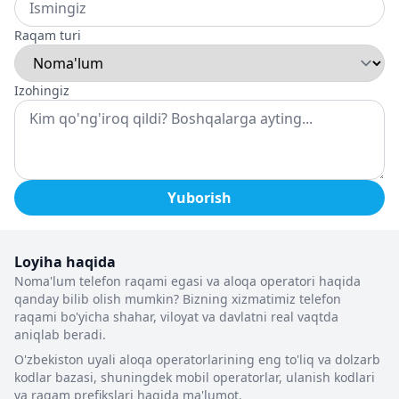
Raqam turi
Izohingiz
Yuborish
Loyiha haqida
Noma'lum telefon raqami egasi va aloqa operatori haqida
qanday bilib olish mumkin? Bizning xizmatimiz telefon
raqami bo'yicha shahar, viloyat va davlatni real vaqtda
aniqlab beradi.
O'zbekiston uyali aloqa operatorlarining eng to'liq va dolzarb
kodlar bazasi, shuningdek mobil operatorlar, ulanish kodlari
va raqam prefikslari haqida ma'lumot.