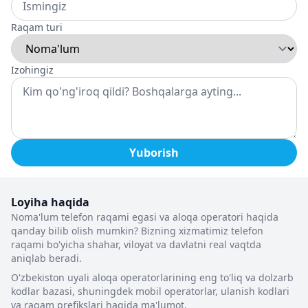
Raqam turi
Izohingiz
Yuborish
Loyiha haqida
Noma'lum telefon raqami egasi va aloqa operatori haqida
qanday bilib olish mumkin? Bizning xizmatimiz telefon
raqami bo'yicha shahar, viloyat va davlatni real vaqtda
aniqlab beradi.
O'zbekiston uyali aloqa operatorlarining eng to'liq va dolzarb
kodlar bazasi, shuningdek mobil operatorlar, ulanish kodlari
va raqam prefikslari haqida ma'lumot.