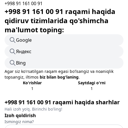
+998 91 161 00 91
+998 91 161 00 91 raqami haqida
qidiruv tizimlarida qo'shimcha
ma'lumot toping:
Google
Яндекс
Bing
Agar siz ko'rsatilgan raqam egasi bo'lsangiz va noaniqlik
topsangiz, iltimos
biz bilan bog'laning
.
Ko'rishlar
Saytdagi o'rni
1
1
+998 91 161 00 91 raqami haqida sharhlar
Hali izoh yo'q. Birinchi bo'ling!
Izoh qoldirish
Ismingiz nima?