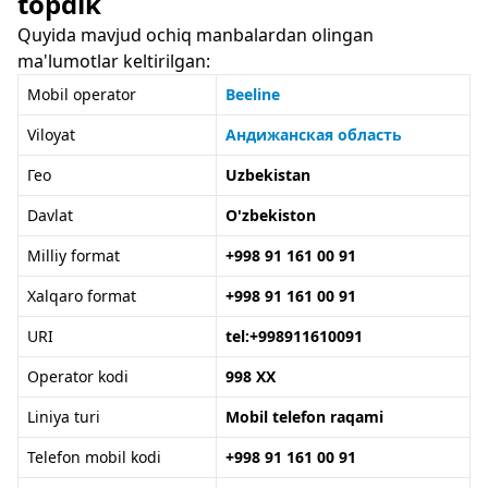
topdik
Quyida mavjud ochiq manbalardan olingan
ma'lumotlar keltirilgan:
Mobil operator
Beeline
Viloyat
Андижанская область
Гео
Uzbekistan
Davlat
O'zbekiston
Milliy format
+998 91 161 00 91
Xalqaro format
+998 91 161 00 91
URI
tel:+998911610091
Operator kodi
998 XX
Liniya turi
Mobil telefon raqami
Telefon mobil kodi
+998 91 161 00 91