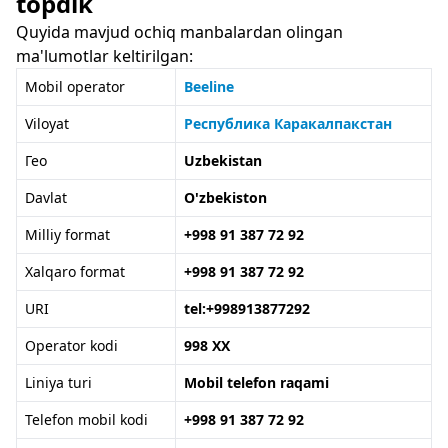
topdik
Quyida mavjud ochiq manbalardan olingan
ma'lumotlar keltirilgan:
Mobil operator
Beeline
Viloyat
Республика Каракалпакстан
Гео
Uzbekistan
Davlat
O'zbekiston
Milliy format
+998 91 387 72 92
Xalqaro format
+998 91 387 72 92
URI
tel:+998913877292
Operator kodi
998 XX
Liniya turi
Mobil telefon raqami
Telefon mobil kodi
+998 91 387 72 92