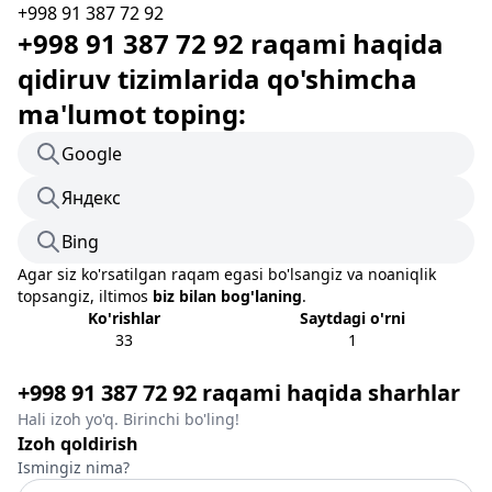
+998 91 387 72 92
+998 91 387 72 92 raqami haqida
qidiruv tizimlarida qo'shimcha
ma'lumot toping:
Google
Яндекс
Bing
Agar siz ko'rsatilgan raqam egasi bo'lsangiz va noaniqlik
topsangiz, iltimos
biz bilan bog'laning
.
Ko'rishlar
Saytdagi o'rni
33
1
+998 91 387 72 92 raqami haqida sharhlar
Hali izoh yo'q. Birinchi bo'ling!
Izoh qoldirish
Ismingiz nima?