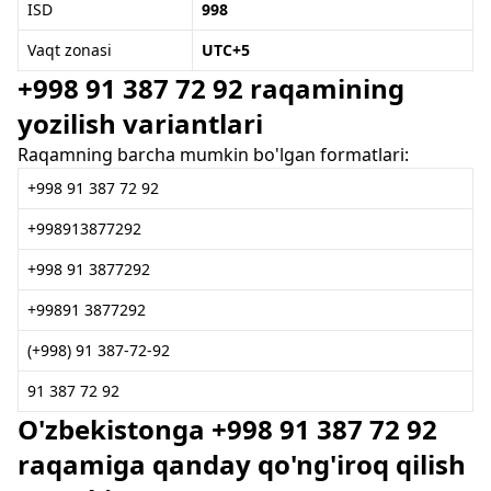
ISD
998
Vaqt zonasi
UTC+5
+998 91 387 72 92 raqamining
yozilish variantlari
Raqamning barcha mumkin bo'lgan formatlari:
+998 91 387 72 92
+998913877292
+998 91 3877292
+99891 3877292
(+998) 91 387-72-92
91 387 72 92
O'zbekistonga +998 91 387 72 92
raqamiga qanday qo'ng'iroq qilish