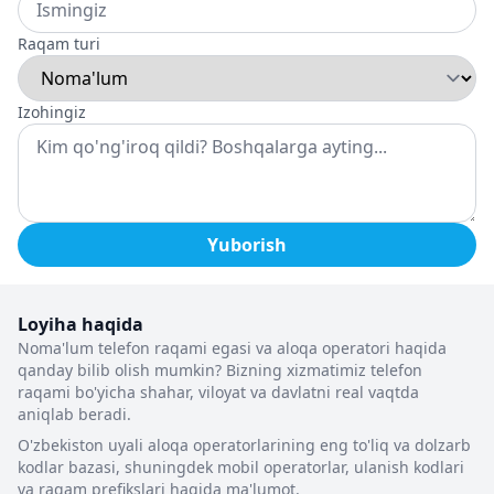
Raqam turi
Izohingiz
Yuborish
Loyiha haqida
Noma'lum telefon raqami egasi va aloqa operatori haqida
qanday bilib olish mumkin? Bizning xizmatimiz telefon
raqami bo'yicha shahar, viloyat va davlatni real vaqtda
aniqlab beradi.
O'zbekiston uyali aloqa operatorlarining eng to'liq va dolzarb
kodlar bazasi, shuningdek mobil operatorlar, ulanish kodlari
va raqam prefikslari haqida ma'lumot.