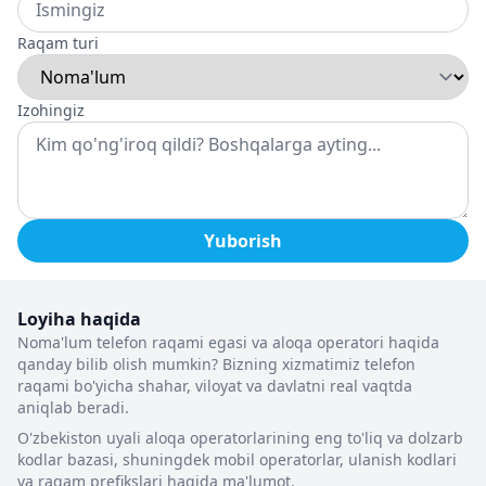
Raqam turi
Izohingiz
Yuborish
Loyiha haqida
Noma'lum telefon raqami egasi va aloqa operatori haqida
qanday bilib olish mumkin? Bizning xizmatimiz telefon
raqami bo'yicha shahar, viloyat va davlatni real vaqtda
aniqlab beradi.
O'zbekiston uyali aloqa operatorlarining eng to'liq va dolzarb
kodlar bazasi, shuningdek mobil operatorlar, ulanish kodlari
va raqam prefikslari haqida ma'lumot.