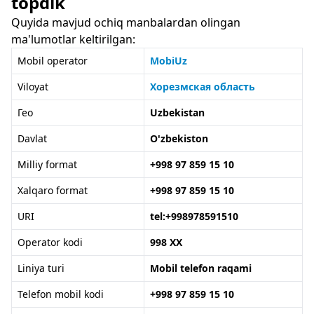
topdik
Quyida mavjud ochiq manbalardan olingan
ma'lumotlar keltirilgan:
Mobil operator
MobiUz
Viloyat
Хорезмская область
Гео
Uzbekistan
Davlat
O'zbekiston
Milliy format
+998 97 859 15 10
Xalqaro format
+998 97 859 15 10
URI
tel:+998978591510
Operator kodi
998 XX
Liniya turi
Mobil telefon raqami
Telefon mobil kodi
+998 97 859 15 10