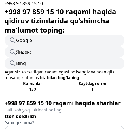
+998 97 859 15 10
+998 97 859 15 10 raqami haqida
qidiruv tizimlarida qo'shimcha
ma'lumot toping:
Google
Яндекс
Bing
Agar siz ko'rsatilgan raqam egasi bo'lsangiz va noaniqlik
topsangiz, iltimos
biz bilan bog'laning
.
Ko'rishlar
Saytdagi o'rni
130
1
+998 97 859 15 10 raqami haqida sharhlar
Hali izoh yo'q. Birinchi bo'ling!
Izoh qoldirish
Ismingiz nima?